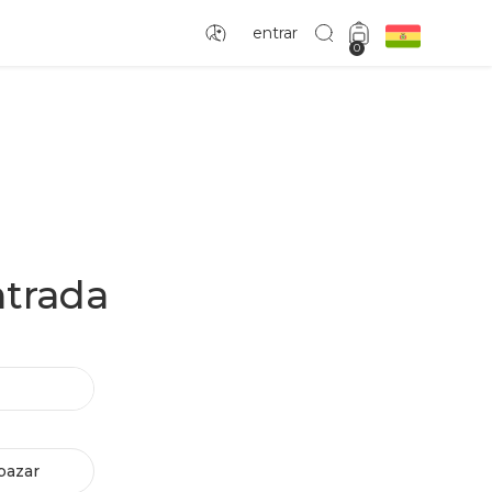
entrar
0
ntrada
bazar