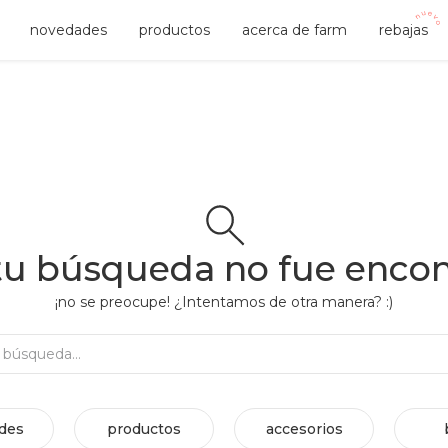
novedades
productos
acerca de farm
rebajas
tu búsqueda no fue enco
¡no se preocupe! ¿Intentamos de otra manera? :)
Rehacer búsqueda...
des
productos
accesorios