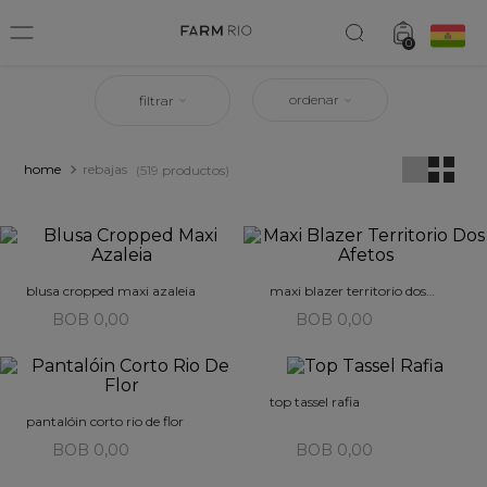
0
ordenar
filtrar
rebajas
519
productos
blusa cropped maxi azaleia
maxi blazer territorio dos
afetos
BOB 0,00
BOB 0,00
top tassel rafia
pantalóin corto rio de flor
BOB 0,00
BOB 0,00