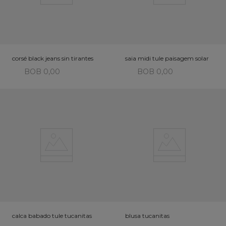
corsé black jeans sin tirantes
saia midi tule paisagem solar
BOB 0,00
BOB 0,00
calca babado tule tucanitas
blusa tucanitas