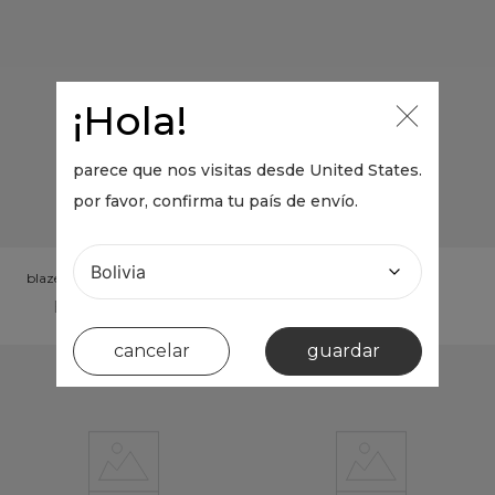
¡Hola!
parece que nos visitas desde
United States
.
por favor, confirma tu país de envío.
blazer floral vintage
top franjas alcinhas
BOB 0,00
BOB 0,00
cancelar
guardar