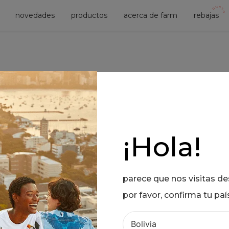
novedades
productos
acerca de farm
rebajas
¡Hola!
No se encontró ningún producto
¿Qué debo hacer?
S!
parece que nos visitas d
Comprueba los términos ingre
por favor, confirma tu paí
Intenta utilizar una sola palabr
Utiliza términos genéricos en 
Intenta buscar sinónimos del 