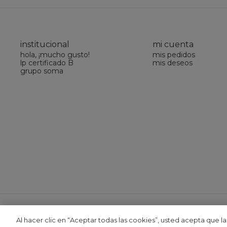
institucional
mi cuenta
hola, ¡mucho gusto!
mis pedidos
lp certificado B
mis deseos
grupo soma
Grupo de Moda SOMA
Al hacer clic en “Aceptar todas las cookies”, usted acepta que l