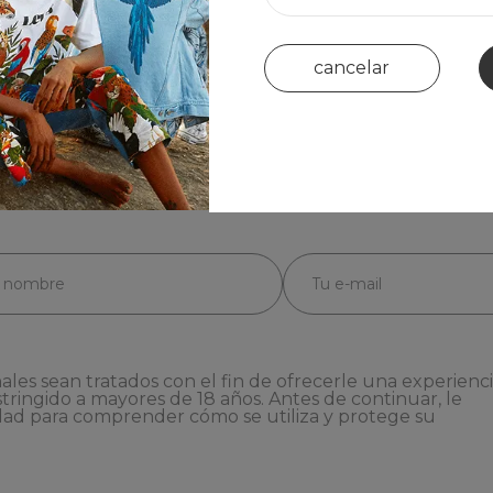
cancelar
ales sean tratados con el fin de ofrecerle una experienc
stringido a mayores de 18 años. Antes de continuar, le
dad
para comprender cómo se utiliza y protege su