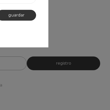
guardar
registro
ia