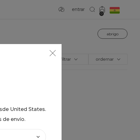
entrar
0
abrigo
filtrar
ordernar
esde
United States
.
sados
s de envío.
a
la búsqueda
término deseado