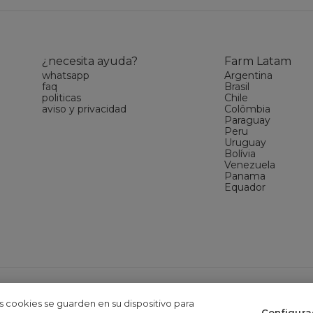
¿necesita ayuda?
Farm Latam
whatsapp
Argentina
faq
Brasil
politicas
Chile
aviso y privacidad
Colômbia
Paraguay
Peru
Uruguay
Bolívia
Venezuela
Panama
Equador
 S.A. Av. Coronel Phidias Tavora 360, Blc 1 armazém 1,Pavuna,RJ - CNPJ:
as cookies se guarden en su dispositivo para
Configura