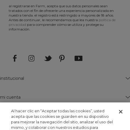
vestido frente unica cropped
macaqu
BOB 473,00
B
Al hacer clic en “Aceptar todas las cookies”, usted
BOB 237,00
B
acepta que las cookies se guarden en su dispositivo
para mejorar la navegación del sitio, analizar el uso del
mismo, y colaborar con nuestros estudios para