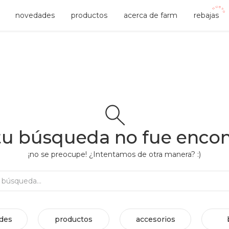
novedades
productos
acerca de farm
rebajas
tu búsqueda no fue enco
¡no se preocupe! ¿Intentamos de otra manera? :)
Rehacer búsqueda...
des
productos
accesorios