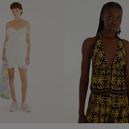
L
M
L
XL
añadir al carrito
añadir al carrito