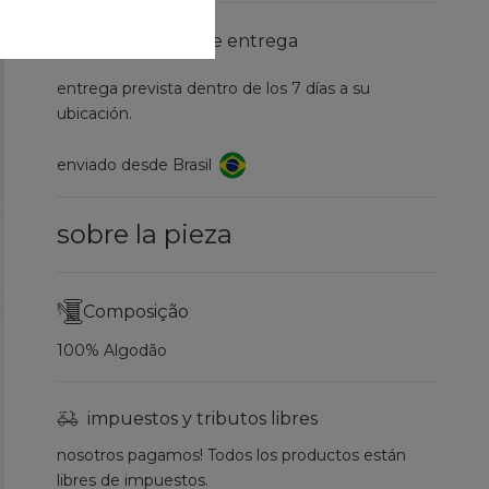
información de entrega
entrega prevista dentro de los 7 días a su
ubicación.
enviado desde Brasil
sobre la pieza
Composição
100% Algodão
impuestos y tributos libres
nosotros pagamos! Todos los productos están
libres de impuestos.