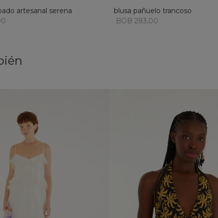
bado artesanal serena
blusa pañuelo trancoso
00
BOB 283,00
bién