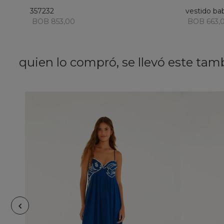
357232
vestido ba
BOB 853,00
BOB 663,
quien lo compró, se llevó este tam