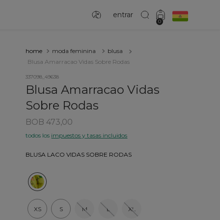
entrar
0
moda feminina
blusa
Blusa Amarracao Vidas Sobre Rodas
337098_49638
Blusa Amarracao Vidas
Sobre Rodas
BOB 473,00
todos los
impuestos y tasas incluidos
BLUSA LACO VIDAS SOBRE RODAS
XS
S
M
L
XL