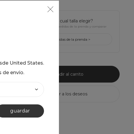
¿tienes dudas de cual talla elegir?
Haz click para ver Las medidas de la prenda y comparar
con la tuya
ver medidas de la prenda >
esde
United States
.
s de envío.
añadir al carrito
guardar