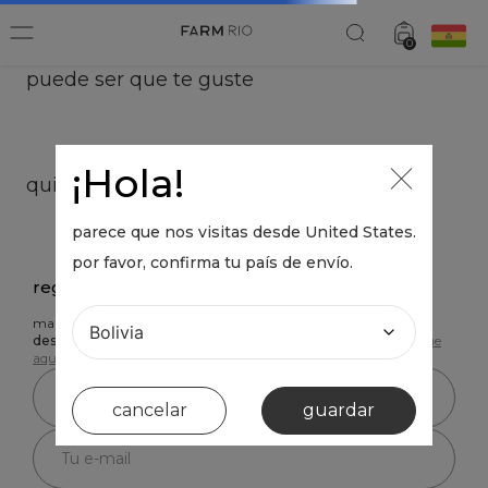
0
puede ser que te guste
¡Hola!
macaquito patch color metalizado
luva d
BOB 0,00
B
parece que nos visitas desde
United States
.
por favor, confirma tu país de envío.
quien lo compró, se llevó este también
macaquito patch color metalizado
luva d
cancelar
guardar
BOB 0,00
B