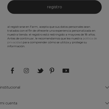
registrate
manténgase al día de lo que ocurre aquí y obtenga un
15% de
descuento en su primera compra
. para más información
clique
aqui
.
registro
al registrarse en Farm, acepta que sus datos personales sean
tratados con el fin de ofrecerle una experiencia personalizada en
nuestra tienda. el registro está restringido a mayores de 18 años.
Antes de continuar, le recomendamos que lea nuestra
política de
privacidad
para comprender cómo se utiliza y protege su
información.