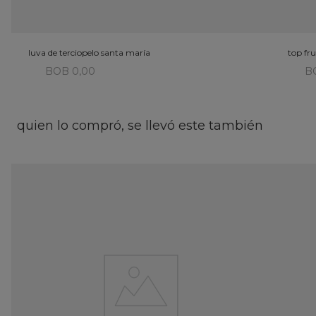
luva de terciopelo santa maría
top fru
BOB 0,00
B
quien lo compró, se llevó este también